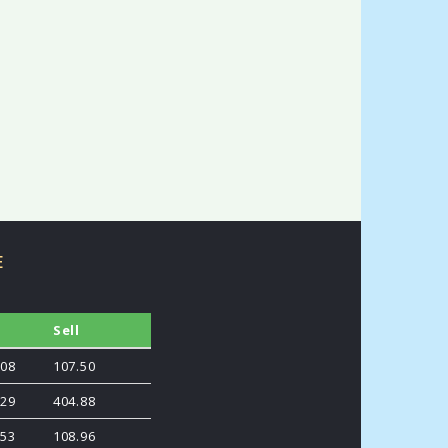
E
y
Sell
.08
107.50
.29
404.88
.53
108.96