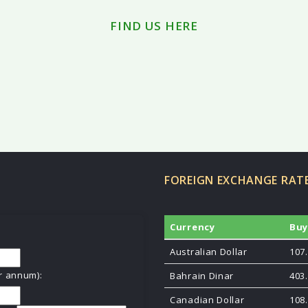
FIND US HERE
FOREIGN EXCHANGE RAT
Currency
Bu
:
Australian Dollar
107
er annum):
Bahrain Dinar
403
Canadian Dollar
108