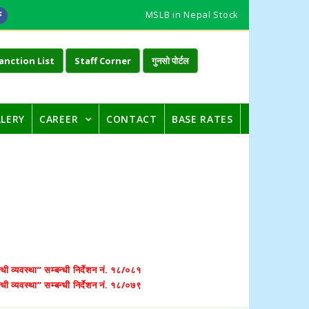
MSLB in Nepal Stock
anction List
Staff Corner
गुनसो पोर्टल
LLERY
CAREER
CONTACT
BASE RATES
धी व्यवस्था” सम्बन्धी निर्देशन नं. १८/०८१
धी व्यवस्था” सम्बन्धी निर्देशन नं. १८/०७९